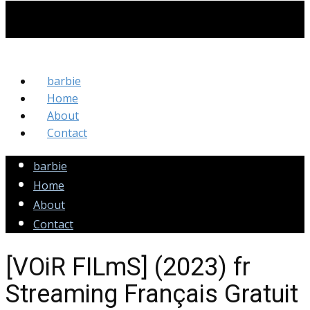
barbie
Home
About
Contact
barbie
Home
About
Contact
[VOiR FILmS] (2023) fr
Streaming Français Gratuit